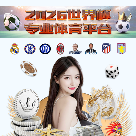
注册入口
隐私政策
一、引言
云开体育平台为用户提供便捷、实时的体育赛事内容，在保障服
务体验的同时，我们高度重视个人隐私保护。
二、信息收集范围
我们可能收集以下信息：
注册信息：如手机号、昵称、头像等基础资料