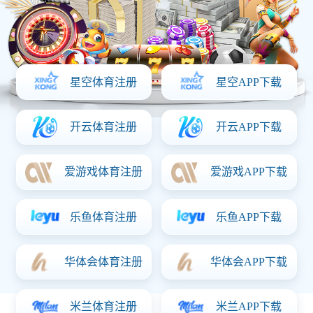
极速比分
支持云开体育全类别体育项目，赛事动态快速同步。
互动社区
畅所欲言，与全球球迷一起交流观点、参与讨论。